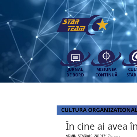
JURNAL
MISIUNEA
CUL
DE BORD
CONTINUĂ
STAR
CULTURA ORGANIZATIONA
În cine ai avea î
ADMIN-STAR
Iul 9, 2019
17:17
by
on
•