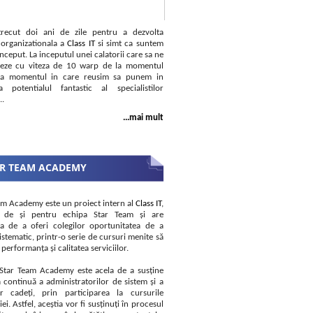
recut doi ani de zile pentru a dezvolta
 organizationala a
Class IT
si simt ca suntem
inceput. La inceputul unei calatorii care sa ne
seze cu viteza de 10 warp de la momentul
 la momentul in care reusim sa punem in
a potentialul fantastic al specialistilor
..
...mai mult
R TEAM ACADEMY
am Academy este un proiect intern al
Class IT
,
at de și pentru echipa Star Team și are
a de a oferi colegilor oportunitatea de a
istematic, printr-o serie de cursuri menite să
performanța și calitatea serviciilor.
Star Team Academy este acela de a susține
a continuă a administratorilor de sistem și a
lor cadeți, prin participarea la cursurile
i. Astfel, aceștia vor fi susținuți în procesul