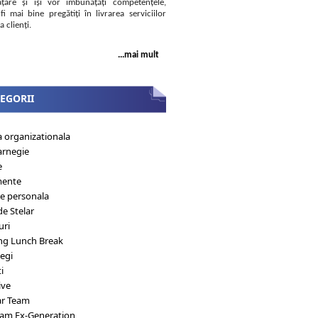
țare și își vor îmbunățăți competențele,
fi mai bine pregătiți în livrarea serviciilor
a clienți.
...mai mult
EGORII
a organizationala
arnegie
e
mente
ie personala
de Stelar
uri
ng Lunch Break
egi
i
ive
ar Team
eam Ex-Generation