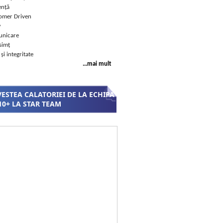
ență
omer Driven
w
nicare
simț
 și integritate
...mai mult
ESTEA CALATORIEI DE LA ECHIPA
10+ LA STAR TEAM