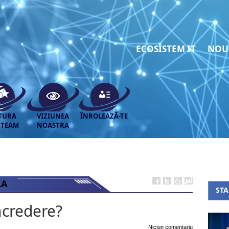
ECOSISTEM IT
NOU
TURA
VIZIUNEA
ÎNROLEAZĂ-TE
 TEAM
NOASTRA
LA
ST
ncredere?
Niciun comentariu