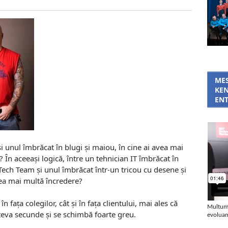
MES
KEN
ENT
i unul îmbrăcat în blugi și maiou, în cine ai avea mai
 În aceeași logică, între un tehnician IT îmbrăcat în
Tech Team și unul îmbrăcat într-un tricou cu desene și
vea mai multă încredere?
fața colegilor, cât și în fața clientului, mai ales că
Multumi
eva secunde și se schimbă foarte greu.
evoluam 