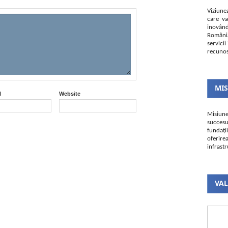
Viziune
care va
inovând
România
servici
recunos
MI
l
Website
Misiun
succesu
fundați
oferire
infrastr
VAL