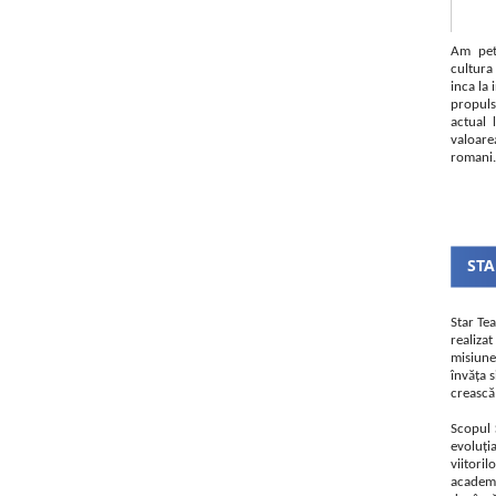
Am pet
cultura
inca la 
propul
actual
valoare
romani.
STA
Star Te
realiz
misiune
învăța s
crească 
Scopul 
evoluți
viitori
academie