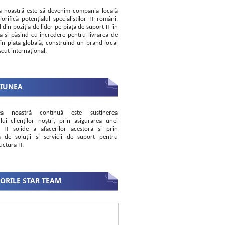
a noastră este să devenim compania locală
lorifică potențialul specialiștilor IT români,
 din poziția de lider pe piața de suport IT în
 și pășind cu încredere pentru livrarea de
i în piața globală, construind un brand local
cut internațional.
SIUNEA
ea noastră continuă este susținerea
lui clienților noștri, prin asigurarea unei
i IT solide a afacerilor acestora și prin
a de soluții și servicii de suport pentru
uctura IT.
ORILE STAR TEAM