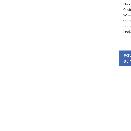
Efici
Cust
Wo
Comu
Bun 
Etică
POV
DE 