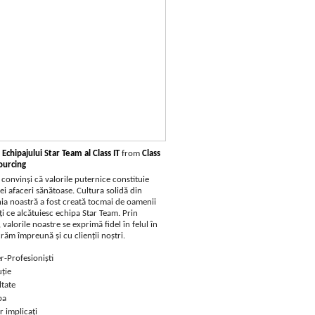
 Echipajului Star Team al Class IT
from
Class
ourcing
convinși că valorile puternice constituie
i afaceri sănătoase. Cultura solidă din
a noastră a fost creată tocmai de oamenii
i ce alcătuiesc echipa Star Team. Prin
valorile noastre se exprimă fidel în felul în
răm împreună şi cu clienţii noştri.
r-Profesioniști
ție
ltate
pa
 implicați