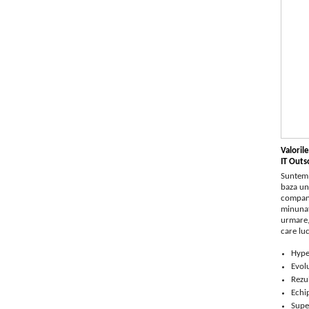
Valorile
IT Outs
Suntem 
baza une
compani
minunaț
urmare, 
care luc
Hype
Evolu
Rezu
Echi
Super