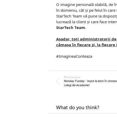
O imagine personală stabilă, de în
în domeniu, cât și pe felul în care 
StarTech Team vă pune la dispoziți
lucrează la client și care face inte
StarTech Team
.
Așadar, toți administratorii de
cămașa în fiecare zi, la fiecare 
#ImagineaConteaza
Previous post
Monday Funday - Ieșire la bere în cinstea 
colegi din Academie!
What do you think?