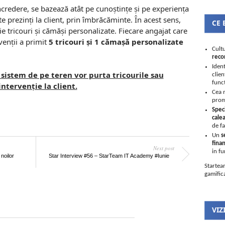
credere, se bazează atât pe cunoștințe și pe experiența
te prezinți la client, prin îmbrăcăminte. În acest sens,
CE 
e tricouri și cămăși personalizate. Fiecare angajat care
rvenții a primit
5 tricouri și 1 cămașă personalizate
Cultu
reco
Ident
 sistem de pe teren vor purta tricourile sau
clien
func
intervenție la client.
Cea 
prom
Speci
cale
de f
Un
s
finan
Next post
in fu
noilor
Star Interview #56 – StarTeam IT Academy #Iunie
Start
gamifica
VIZ