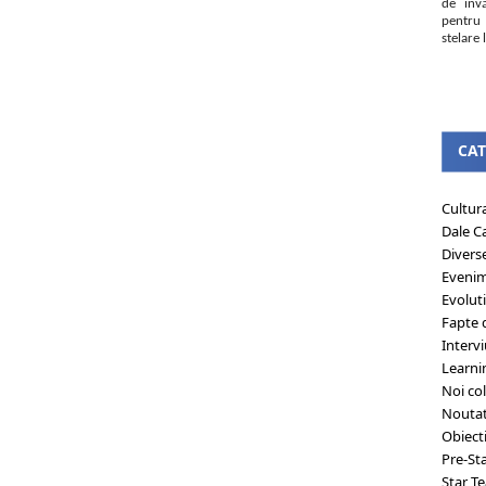
de învă
pentru 
stelare l
CAT
Cultur
Dale C
Divers
Eveni
Evolut
Fapte 
Intervi
Learni
Noi col
Noutat
Obiect
Pre-St
Star T