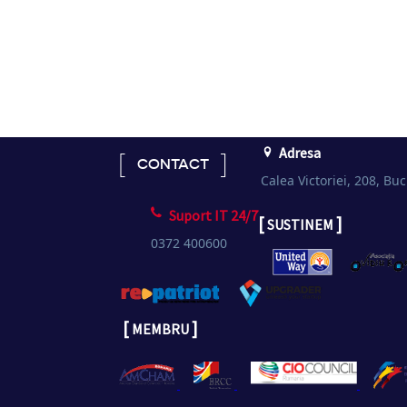
Adresa
CONTACT
Calea Victoriei, 208, Buc
Suport IT 24/7
[
]
SUSTINEM
0372 400600
[
]
MEMBRU