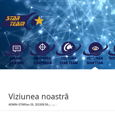
JURNAL
MISIUNEA
CULTURA
VIZIUNEA
ÎNR
DE BORD
CONTINUĂ
STAR TEAM
NOASTRA
Viziunea noastră
ADMIN-STAR
Iun 26, 2015
09:59
by
on
•