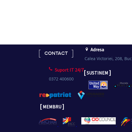
Adresa
CONTACT
Calea Victoriei, 208, Buc
Suport IT 24/7
[
]
SUSTINEM
0372 400600
[
]
MEMBRU