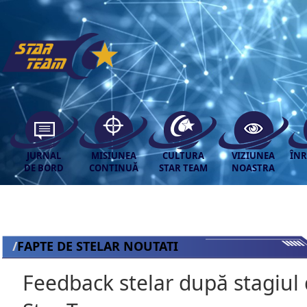
JURNAL
MISIUNEA
CULTURA
VIZIUNEA
ÎNR
DE BORD
CONTINUĂ
STAR TEAM
NOASTRA
/
FAPTE DE STELAR
NOUTATI
Feedback stelar după stagiul 