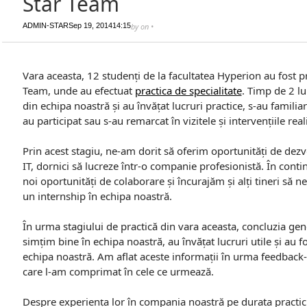
Star Team
ADMIN-STAR
Sep 19, 2014
14:15
by
on
•
Vara aceasta, 12 studenți de la facultatea Hyperion au fost pr
Team, unde au efectuat
practica de specialitate
. Timp de 2 lu
din echipa noastră și au învățat lucruri practice, s-au familia
au participat sau s-au remarcat în vizitele și intervențiile reali
Prin acest stagiu, ne-am dorit să oferim oportunități de dezvo
IT, dornici să lucreze într-o companie profesionistă. În cont
noi oportunități de colaborare și încurajăm și alți tineri să n
un internship în echipa noastră.
În urma stagiului de practică din vara aceasta, concluzia gene
simțim bine în echipa noastră, au învățat lucruri utile și au 
echipa noastră. Am aflat aceste informații în urma feedback-u
care l-am comprimat în cele ce urmează.
Despre experiența lor în compania noastră pe durata practici