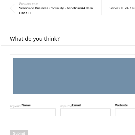
Previous post
Servicii de Business Continuity - beneficiul #4 de la
Servicii IT 24/7 și
Class IT
What do you think?
required
Name
required
Email
Website