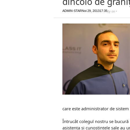
dincolo de grani
ADMIN-STAR
Noi 29, 2013
17:35
by
on
•
care este administrator de sistem 
Întrucât colegul nostru se bucură d
asistența și cunoștințele sale au u