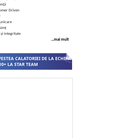
ență
omer Driven
w
nicare
simț
 și integritate
...mai mult
ESTEA CALATORIEI DE LA ECHIPA
10+ LA STAR TEAM