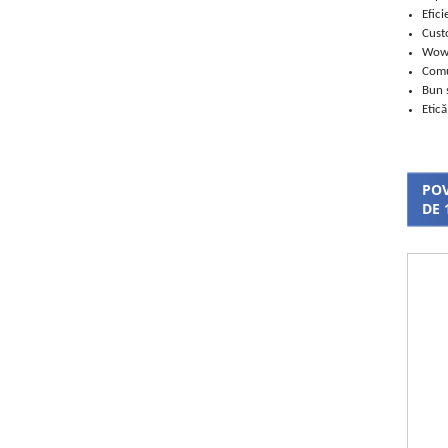
Efici
Cust
Wo
Comu
Bun 
Etică
POV
DE 