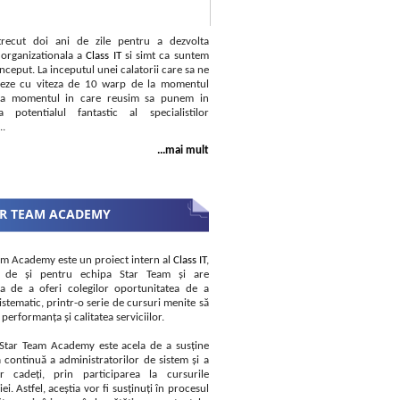
recut doi ani de zile pentru a dezvolta
 organizationala a
Class IT
si simt ca suntem
inceput. La inceputul unei calatorii care sa ne
seze cu viteza de 10 warp de la momentul
 la momentul in care reusim sa punem in
a potentialul fantastic al specialistilor
..
...mai mult
R TEAM ACADEMY
am Academy este un proiect intern al
Class IT
,
at de și pentru echipa Star Team și are
a de a oferi colegilor oportunitatea de a
istematic, printr-o serie de cursuri menite să
performanța și calitatea serviciilor.
Star Team Academy este acela de a susține
a continuă a administratorilor de sistem și a
lor cadeți, prin participarea la cursurile
i. Astfel, aceștia vor fi susținuți în procesul