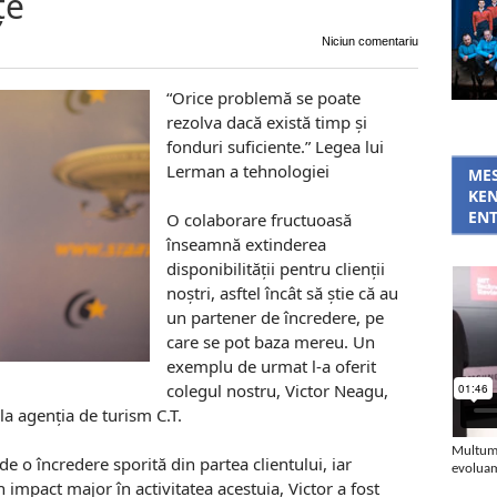
țe
Niciun comentariu
“Orice problemă se poate
rezolva dacă există timp şi
fonduri suficiente.” Legea lui
Lerman a tehnologiei
MES
KEN
ENT
O colaborare fructuoasă
înseamnă extinderea
disponibilității pentru clienții
noștri, asftel încât să știe că au
un partener de încredere, pe
care se pot baza mereu. Un
exemplu de urmat l-a oferit
colegul nostru, Victor Neagu,
la agenția de turism C.T.
Multumi
e o încredere sporită din partea clientului, iar
evoluam 
n impact major în activitatea acestuia, Victor a fost