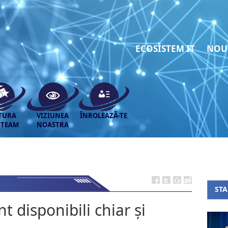
ECOSISTEM IT
NOU
TURA
VIZIUNEA
ÎNROLEAZĂ-TE
 TEAM
NOASTRA
ST
nt disponibili chiar și