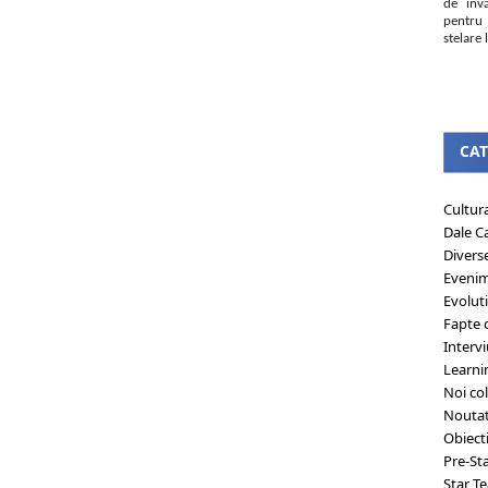
de învă
pentru 
stelare l
CAT
Cultur
Dale C
Divers
Eveni
Evolut
Fapte 
Intervi
Learni
Noi col
Noutat
Obiect
Pre-St
Star T