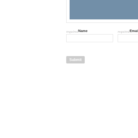
required
Name
required
Emai