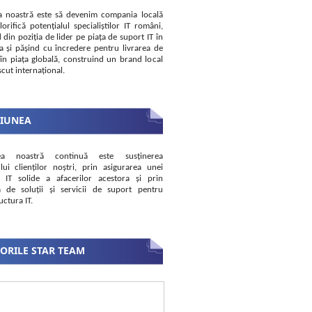
a noastră este să devenim compania locală
lorifică potențialul specialiștilor IT români,
 din poziția de lider pe piața de suport IT în
 și pășind cu încredere pentru livrarea de
i în piața globală, construind un brand local
cut internațional.
SIUNEA
ea noastră continuă este susținerea
lui clienților noștri, prin asigurarea unei
i IT solide a afacerilor acestora și prin
a de soluții și servicii de suport pentru
uctura IT.
ORILE STAR TEAM