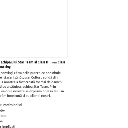
 Echipajului Star Team al Class IT
from
Class
ourcing
convinși că valorile puternice constituie
i afaceri sănătoase. Cultura solidă din
a noastră a fost creată tocmai de oamenii
i ce alcătuiesc echipa Star Team. Prin
valorile noastre se exprimă fidel în felul în
răm împreună şi cu clienţii noştri.
r-Profesioniști
ție
ltate
pa
 implicați