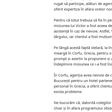
rugat să participe, alături de agenț
oferit expertiza în afara orelor n
Pentru că totul trebuia să fie în p
misiunea lui Victor a fost aceea de
asistență în caz de nevoie. Astfel,
târgului, iar clientul a fost mulțu
Pe lângă acestă faptă stelară, la 
meargă în Corfu, Grecia, pentru o 
prompt și asertiv la propunere și 
îndeplinire misiunea ce i-a fost în
În Corfu, agenția avea nevoie de c
București pentru un hotel partener.
personal în Grecia, a oferit client
exista probleme.
Ne bucurăm că, datorită colegilor 
chiar și în afara programului obiș