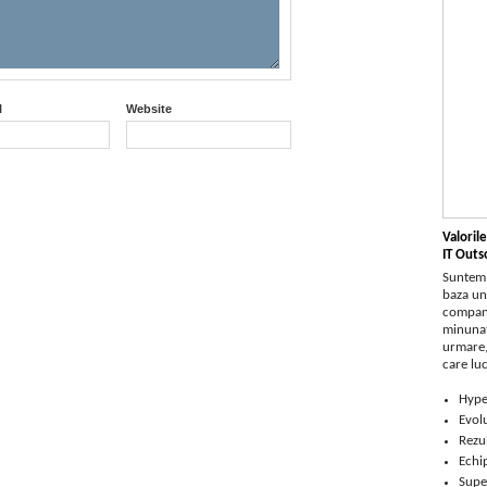
l
Website
Valorile
IT Outs
Suntem 
baza une
compani
minunaț
urmare, 
care luc
Hype
Evolu
Rezu
Echi
Super