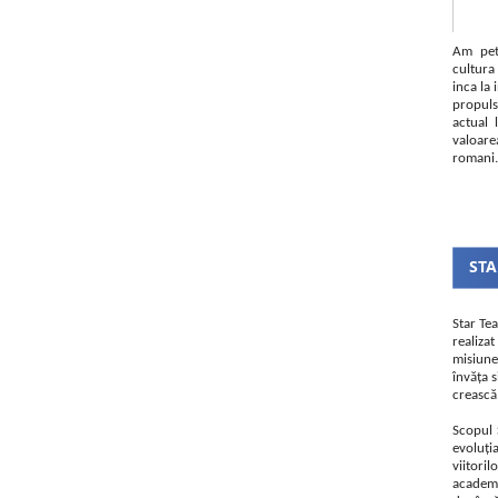
Am pet
cultura
inca la 
propul
actual
valoare
romani.
STA
Star Te
realiz
misiune
învăța s
crească 
Scopul 
evoluți
viitori
academie