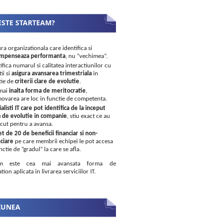
ESTE STARTEAM?
ra organizationala care identifica si
mpenseaza performanta
, nu “vechimea”.
ifica numarul si calitatea interactiunilor cu
tii si
asigura avansarea trimestriala
in
tie de
criterii clare de evolutie
.
mai
inalta forma de meritocratie
,
ovarea are loc in functie de competenta.
alisti IT care pot identifica de la inceput
a de evolutie in companie
, stiu exact ce au
acut pentru a avansa.
et de 20 de beneficii financiar si non-
ciare
pe care membrii echipei le pot accesa
nctie de “gradul” la care se afla.
eam este cea mai avansata forma de
tion aplicata in livrarea serviciilor IT.
IUNEA