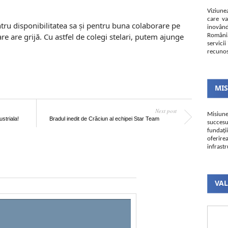
Viziune
care va
ntru disponibilitatea sa și pentru buna colaborare pe
inovând
are are grijă. Cu astfel de colegi stelari, putem ajunge
România
servici
recunos
MI
Next post
Misiun
ustriala!
Bradul inedit de Crăciun al echipei Star Team
succesu
fundați
oferire
infrastr
VAL