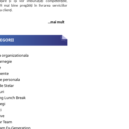
țare și își vor îmbunățăți competențele,
fi mai bine pregătiți în livrarea serviciilor
a clienți.
...mai mult
EGORII
a organizationala
arnegie
e
mente
ie personala
de Stelar
uri
ng Lunch Break
egi
i
ive
ar Team
eam Ex-Generation