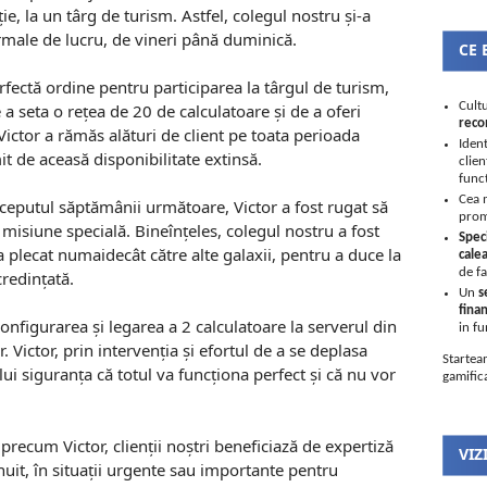
ie, la un târg de turism. Astfel, colegul nostru și-a
ormale de lucru, de vineri până duminică.
CE 
erfectă ordine pentru participarea la târgul de turism,
Cultu
 a seta o rețea de 20 de calculatoare și de a oferi
reco
 Victor a rămăs alături de client pe toata perioada
Ident
mit de aceasă disponibilitate extinsă.
clien
func
Cea 
începutul săptămânii următoare, Victor a fost rugat să
prom
misiune specială. Bineînțeles, colegul nostru a fost
Speci
a plecat numaidecât către alte galaxii, pentru a duce la
cale
de f
credințată.
Un
s
finan
onfigurarea și legarea a 2 calculatoare la serverul din
in fu
 Victor, prin intervenția și efortul de a se deplasa
Start
ului siguranța că totul va funcționa perfect și că nu vor
gamifica
precum Victor, clienții noștri beneficiază de expertiză
VIZ
nuit, în situații urgente sau importante pentru