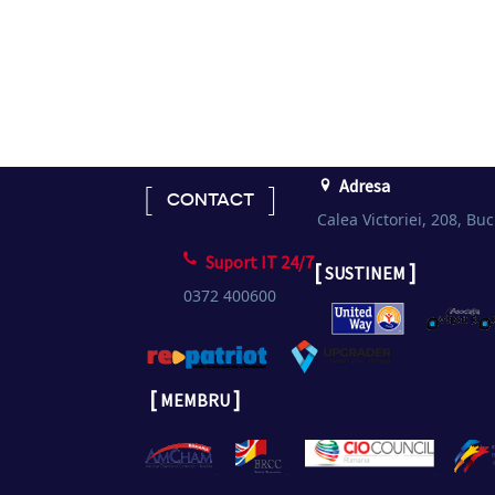
Adresa
CONTACT
Calea Victoriei, 208, Buc
Suport IT 24/7
[
]
SUSTINEM
0372 400600
[
]
MEMBRU