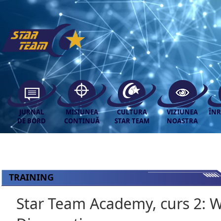
JURNAL
MISIUNEA
CULTURA
VIZIUNEA
ÎNR
DE BORD
CONTINUĂ
STAR TEAM
NOASTRA
TRAINING
Star Team Academy, curs 2: 