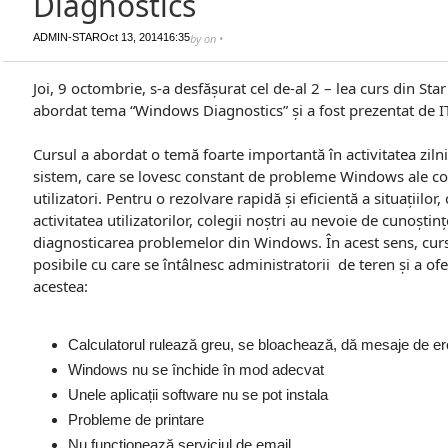
Diagnostics
ADMIN-STAR
Oct 13, 2014
16:35
by
on
•
Joi, 9 octombrie, s-a desfășurat cel de-al 2 – lea curs din S
abordat tema “Windows Diagnostics” și a fost prezentat de I
Cursul a abordat o temă foarte importantă în activitatea ziln
sistem, care se lovesc constant de probleme Windows ale co
utilizatori. Pentru o rezolvare rapidă și eficientă a situațiilor
activitatea utilizatorilor, colegii noștri au nevoie de cunoștin
diagnosticarea problemelor din Windows. În acest sens, cursul
posibile cu care se întâlnesc administratorii de teren și a ofer
acestea:
Calculatorul rulează greu, se bloachează, dă mesaje de er
Windows nu se închide în mod adecvat
Unele aplicații software nu se pot instala
Probleme de printare
Nu funcționează serviciul de email