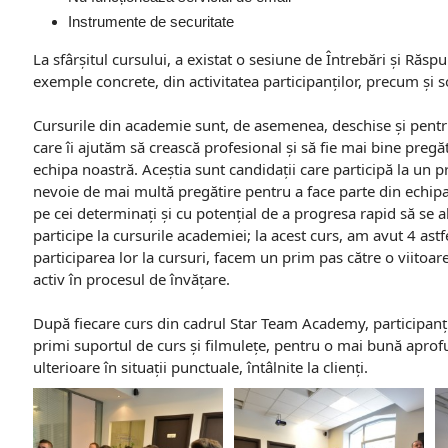
Instrumente de securitate
La sfârșitul cursului, a existat o sesiune de Întrebări și Răspu
exemple concrete, din activitatea participanților, precum și sol
Cursurile din academie sunt, de asemenea, deschise și pentru 
care îi ajutăm să crească profesional și să fie mai bine pregăt
echipa noastră. Aceștia sunt candidații care participă la un p
nevoie de mai multă pregătire pentru a face parte din echipa 
pe cei determinați și cu potențial de a progresa rapid să se al
participe la cursurile academiei; la acest curs, am avut 4 astfe
participarea lor la cursuri, facem un prim pas către o viitoar
activ în procesul de învățare.
După fiecare curs din cadrul Star Team Academy, participanții,
primi suportul de curs și filmulețe, pentru o mai bună aprof
ulterioare în situații punctuale, întâlnite la clienți.