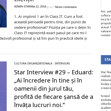
ADMIN-STAR
Mai 12, 2016
by
on
•
Niciun comentariu
Am pet
1. Ai implinit 1 an în Class IT. Cum a fost
cultura
inca la 
această perioadă pentru tine, din punct de
propul
vedere profesional? Poziția pe care o dețin în
actual
valoare
Class IT reprezintă exact pasul pe care mi-l
romani.
ezvolt profesional și să îmi pun în practică ideile și
STA
CULTURA ORGANIZATIONALA
/
INTERVIURI
Star Interview #29 – Eduard:
Star Te
realiz
„Ai încredere în tine și în
misiune
învăța s
oamenii din jurul tău,
crească 
profită de fiecare șansă de a
Scopul 
evoluți
învăța lucruri noi.”
viitori
academie