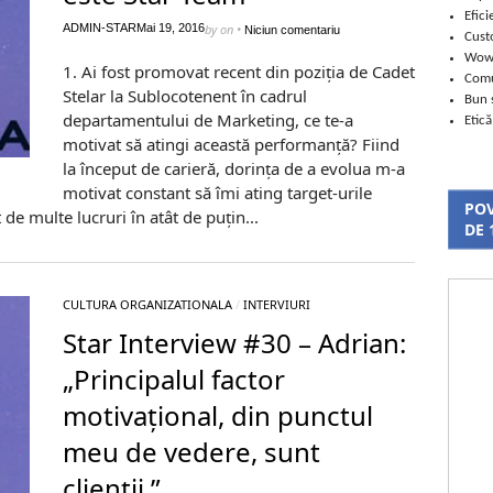
Efici
ADMIN-STAR
Mai 19, 2016
by
on
•
Niciun comentariu
Cust
Wo
1. Ai fost promovat recent din poziția de Cadet
Comu
Stelar la Sublocotenent în cadrul
Bun 
departamentului de Marketing, ce te-a
Etică
motivat să atingi această performanță? Fiind
la început de carieră, dorința de a evolua m-a
motivat constant să îmi ating target-urile
POV
 de multe lucruri în atât de puțin...
DE 
CULTURA ORGANIZATIONALA
/
INTERVIURI
Star Interview #30 – Adrian:
„Principalul factor
motivațional, din punctul
meu de vedere, sunt
clienții.”