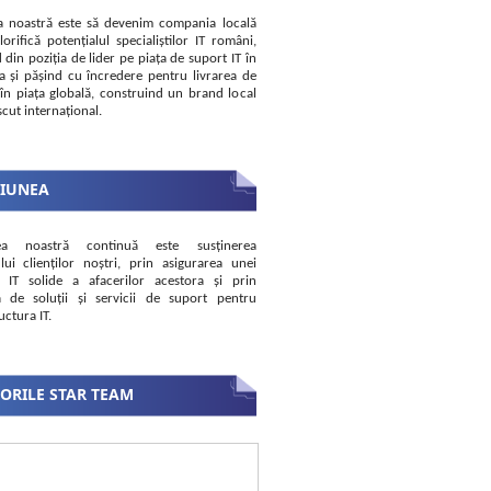
a noastră este să devenim compania locală
lorifică potențialul specialiștilor IT români,
 din poziția de lider pe piața de suport IT în
 și pășind cu încredere pentru livrarea de
i în piața globală, construind un brand local
cut internațional.
SIUNEA
ea noastră continuă este susținerea
lui clienților noștri, prin asigurarea unei
i IT solide a afacerilor acestora și prin
a de soluții și servicii de suport pentru
uctura IT.
ORILE STAR TEAM