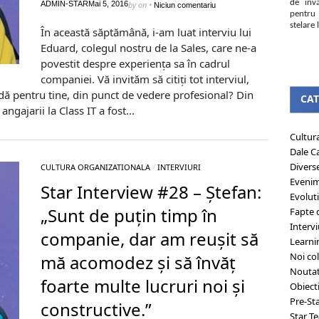
de învă
ADMIN-STAR
Mai 5, 2016
by
on
•
Niciun comentariu
pentru 
stelare l
În această săptămână, i-am luat interviu lui
Eduard, colegul nostru de la Sales, care ne-a
povestit despre experiența sa în cadrul
companiei. Vă invităm să citiți tot interviul,
dă pentru tine, din punct de vedere profesional? Din
CAT
gajarii la Class IT a fost...
Cultur
Dale C
Divers
CULTURA ORGANIZATIONALA
/
INTERVIURI
Eveni
Star Interview #28 – Ștefan:
Evolut
„Sunt de puțin timp în
Fapte 
Intervi
companie, dar am reușit să
Learni
Noi col
mă acomodez și să învăț
Noutat
foarte multe lucruri noi și
Obiect
Pre-St
constructive.”
Star T