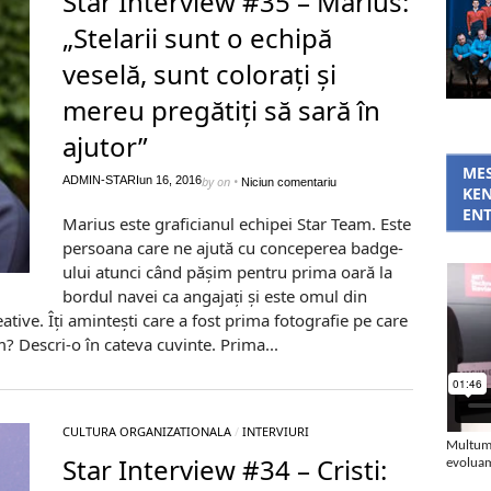
Star Interview #35 – Marius:
„Stelarii sunt o echipă
veselă, sunt colorați și
mereu pregătiți să sară în
ajutor”
MES
ADMIN-STAR
Iun 16, 2016
by
on
•
Niciun comentariu
KEN
ENT
Marius este graficianul echipei Star Team. Este
persoana care ne ajută cu conceperea badge-
ului atunci când pășim pentru prima oară la
bordul navei ca angajați și este omul din
ative. Îți amintești care a fost prima fotografie pe care
m? Descri-o în cateva cuvinte. Prima...
CULTURA ORGANIZATIONALA
/
INTERVIURI
Multumi
Star Interview #34 – Cristi:
evoluam 