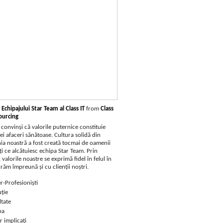
 Echipajului Star Team al Class IT
from
Class
ourcing
convinși că valorile puternice constituie
i afaceri sănătoase. Cultura solidă din
a noastră a fost creată tocmai de oamenii
i ce alcătuiesc echipa Star Team. Prin
valorile noastre se exprimă fidel în felul în
răm împreună şi cu clienţii noştri.
r-Profesioniști
ție
ltate
pa
 implicați