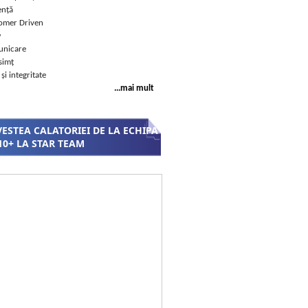
ență
omer Driven
w
nicare
simț
 și integritate
...mai mult
ESTEA CALATORIEI DE LA ECHIPA
10+ LA STAR TEAM