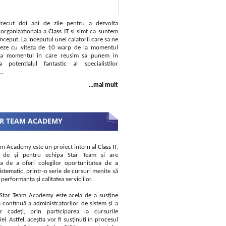
recut doi ani de zile pentru a dezvolta
 organizationala a
Class IT
si simt ca suntem
inceput. La inceputul unei calatorii care sa ne
seze cu viteza de 10 warp de la momentul
 la momentul in care reusim sa punem in
a potentialul fantastic al specialistilor
..
...mai mult
R TEAM ACADEMY
am Academy este un proiect intern al
Class IT
,
at de și pentru echipa Star Team și are
a de a oferi colegilor oportunitatea de a
istematic, printr-o serie de cursuri menite să
performanța și calitatea serviciilor.
Star Team Academy este acela de a susține
a continuă a administratorilor de sistem și a
lor cadeți, prin participarea la cursurile
i. Astfel, aceștia vor fi susținuți în procesul