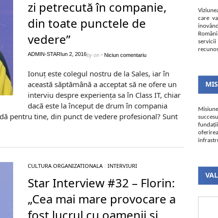
zi petrecută în companie,
Viziune
din toate punctele de
care va
inovând
România
vedere”
servici
recunos
ADMIN-STAR
Iun 2, 2016
by
on
•
Niciun comentariu
Ionuț este colegul nostru de la Sales, iar în
această săptămână a acceptat să ne ofere un
MI
interviu despre experiența sa în Class IT, chiar
dacă este la început de drum în compania
Misiun
dă pentru tine, din punct de vedere profesional? Sunt
succesu
fundați
oferire
infrastr
CULTURA ORGANIZATIONALA
/
INTERVIURI
VAL
Star Interview #32 – Florin:
„Cea mai mare provocare a
fost lucrul cu oamenii și