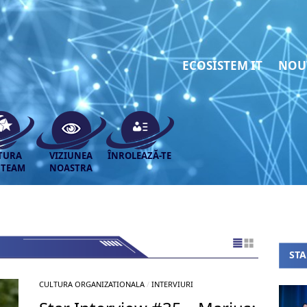
ECOSISTEM IT
NOU
TURA
VIZIUNEA
ÎNROLEAZĂ-TE
 TEAM
NOASTRA
ST
CULTURA ORGANIZATIONALA
/
INTERVIURI