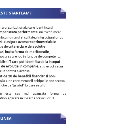
ESTE STARTEAM?
ra organizationala care identifica si
mpenseaza performanta
, nu “vechimea”.
ifica numarul si calitatea interactiunilor cu
tii si
asigura avansarea trimestriala
in
tie de
criterii clare de evolutie
.
mai
inalta forma de meritocratie
,
ovarea are loc in functie de competenta.
alisti IT care pot identifica de la inceput
a de evolutie in companie
, stiu exact ce au
acut pentru a avansa.
et de 20 de beneficii financiar si non-
ciare
pe care membrii echipei le pot accesa
nctie de “gradul” la care se afla.
eam este cea mai avansata forma de
tion aplicata in livrarea serviciilor IT.
IUNEA