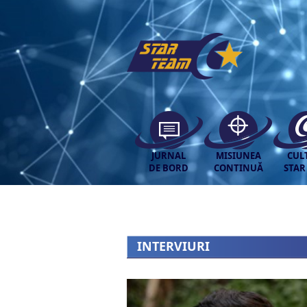
JURNAL
MISIUNEA
CUL
DE BORD
CONTINUĂ
STAR
INTERVIURI