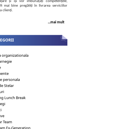
țare și își vor îmbunățăți competențele,
fi mai bine pregătiți în livrarea serviciilor
a clienți.
...mai mult
EGORII
a organizationala
arnegie
e
mente
ie personala
de Stelar
uri
ng Lunch Break
egi
i
ive
ar Team
eam Ex-Generation