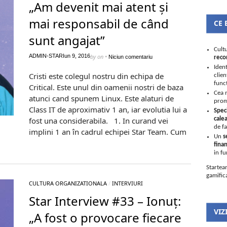
„Am devenit mai atent și
mai responsabil de când
CE 
sunt angajat”
Cultu
ADMIN-STAR
Iun 9, 2016
by
on
•
Niciun comentariu
reco
Ident
Cristi este colegul nostru din echipa de
clien
func
Critical. Este unul din oamenii nostri de baza
Cea 
atunci cand spunem Linux. Este alaturi de
prom
Class IT de aproximativ 1 an, iar evolutia lui a
Speci
fost una considerabila. 1. In curand vei
cale
de f
implini 1 an în cadrul echipei Star Team. Cum
Un
s
finan
in fu
Start
gamifica
CULTURA ORGANIZATIONALA
/
INTERVIURI
Star Interview #33 – Ionuț:
VIZ
„A fost o provocare fiecare