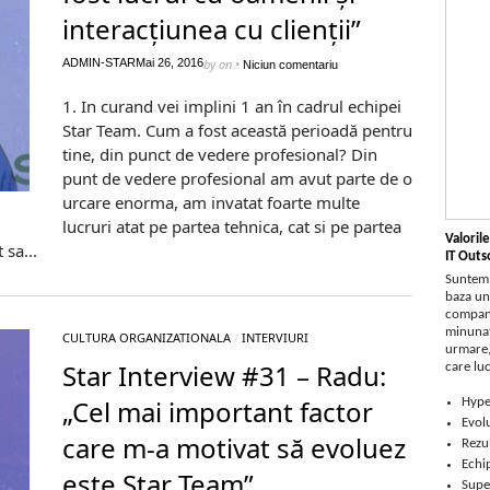
interacțiunea cu clienții”
ADMIN-STAR
Mai 26, 2016
by
on
•
Niciun comentariu
1. In curand vei implini 1 an în cadrul echipei
Star Team. Cum a fost această perioadă pentru
tine, din punct de vedere profesional? Din
punt de vedere profesional am avut parte de o
urcare enorma, am invatat foarte multe
lucruri atat pe partea tehnica, cat si pe partea
Valorile
sa...
IT Outs
Suntem 
baza une
compani
minunaț
CULTURA ORGANIZATIONALA
/
INTERVIURI
urmare, 
Star Interview #31 – Radu:
care luc
„Cel mai important factor
Hype
Evolu
care m-a motivat să evoluez
Rezu
Echi
este Star Team”
Super